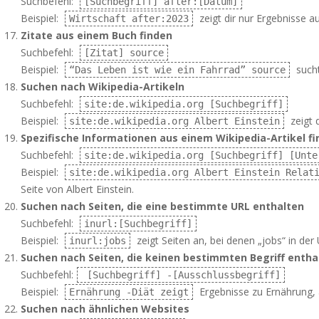
Suchbefehl:
[Suchbegriff] after:[Datum]
Beispiel:
zeigt dir nur Ergebnisse a
Wirtschaft after:2023
Zitate aus einem Buch finden
Suchbefehl:
[Zitat] source
Beispiel:
sucht
“Das Leben ist wie ein Fahrrad” source
Suchen nach Wikipedia-Artikeln
Suchbefehl:
site:de.wikipedia.org [Suchbegriff]
Beispiel:
zeigt d
site:de.wikipedia.org Albert Einstein
Spezifische Informationen aus einem Wikipedia-Artikel f
Suchbefehl:
site:de.wikipedia.org [Suchbegriff] [Unte
Beispiel:
site:de.wikipedia.org Albert Einstein Relat
Seite von Albert Einstein.
Suchen nach Seiten, die eine bestimmte URL enthalten
Suchbefehl:
inurl:[Suchbegriff]
Beispiel:
zeigt Seiten an, bei denen „jobs“ in der 
inurl:jobs
Suchen nach Seiten, die keinen bestimmten Begriff entha
Suchbefehl:
[Suchbegriff] -[Ausschlussbegriff]
Beispiel:
Ergebnisse zu Ernährung, a
Ernährung -Diät zeigt
Suchen nach ähnlichen Websites