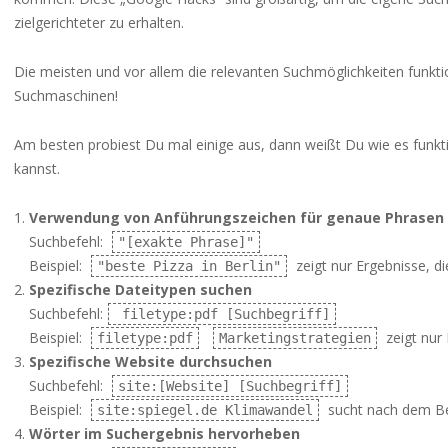
zielgerichteter zu erhalten.
Die meisten und vor allem die relevanten Suchmöglichkeiten funkti
Suchmaschinen!
Am besten probiest Du mal einige aus, dann weißt Du wie es funkt
kannst.
Verwendung von Anführungszeichen für genaue Phrasen
Suchbefehl:
"[exakte Phrase]"
Beispiel:
zeigt nur Ergebnisse, d
"beste Pizza in Berlin"
Spezifische Dateitypen suchen
Suchbefehl:
filetype:pdf [Suchbegriff]
Beispiel:
zeigt nur
filetype:pdf
Marketingstrategien
Spezifische Website durchsuchen
Suchbefehl:
site:[Website] [Suchbegriff]
Beispiel:
sucht nach dem Beg
site:spiegel.de Klimawandel
Wörter im Suchergebnis hervorheben