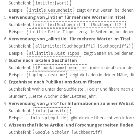
Suchbefehl:
intitle:[Wort]
Beispiel:
zeigt dir nur Seiten, bei denen
intitle:Gesundheit
Verwendung von „intitle“ für mehrere Wörter im Titel
Suchbefehl:
intitle:[Suchbegriff1] [Suchbegriff2]
Beispiel:
zeigt dir Seiten an, bei denen
intitle:Reise Tipps
Verwendung von „allintitle“ für mehrere Wörter im Titel
Suchbefehl:
allintitle:[Suchbegriff1] [Suchbegriff2]
Beispiel:
zeigt Seiten an, bei denen
allintitle:Diät Tipps
Suche nach lokalen Geschäften
Suchbefehl:
(oder in deutsch: in de
[Produktname] near me
Beispiel:
zeigt dir Läden in deiner Nähe, d
Laptops near me
Ergebnisse nach Publikationsdatum filtern
Suchbefehl: Wähle unter der Suchleiste „Tools“ und filtere nach
Stunden“, „Letzte Woche“ oder „Letztes Jahr“.
Verwendung von „info“ für Informationen zu einer Websi
Suchbefehl:
info:[Website]
Beispiel:
gibt dir eine Übersicht von Infor
info:spiegel.de
Wissenschaftliche Artikel und Forschungsarbeiten finden
Suchbefehl:
Google Scholar [Suchbegriff]