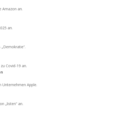
ie Amazon an.
2025 an.
fs „Demokratie“.
n zu Covid-19 an.
en
um Unternehmen Apple.
n „listen“ an.