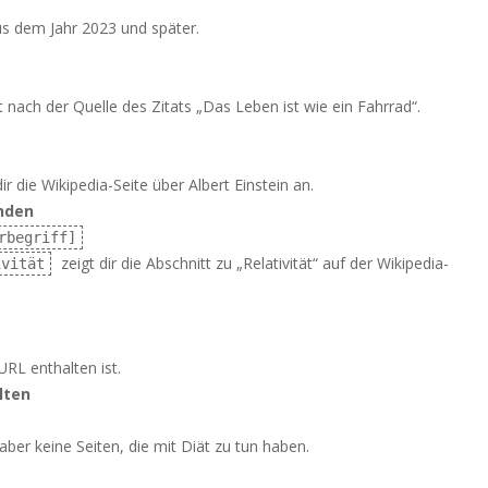
us dem Jahr 2023 und später.
 nach der Quelle des Zitats „Das Leben ist wie ein Fahrrad“.
ir die Wikipedia-Seite über Albert Einstein an.
inden
rbegriff]
zeigt dir die Abschnitt zu „Relativität“ auf der Wikipedia-
ivität
URL enthalten ist.
lten
ber keine Seiten, die mit Diät zu tun haben.