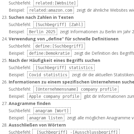
Suchbefehl:
related:[Website]
Beispiel:
zeigt dir ähnliche Websites w
related:amazon.com
Suchen nach Zahlen in Texten
Suchbefehl:
[Suchbegriff] [Zahl]
Beispiel:
zeigt Informationen zu Berlin im Jahr 
Berlin 2025
Verwendung von „define“ für schnelle Definitionen
Suchbefehl:
define:[Suchbegriff]
Beispiel:
zeigt die Definition des Begrif
define:Demokratie
Nach der Häufigkeit eines Begriffs suchen
Suchbefehl:
[Suchbegriff] statistics
Beispiel:
zeigt dir die aktuellen Statistike
Covid statistics
Informationen zu einem spezifischen Unternehmen such
Suchbefehl:
[Unternehmensname] company profile
Beispiel:
gibt dir Informationen z
Apple company profile
Anagramme finden
Suchbefehl:
anagram [Wort]
Beispiel:
zeigt alle möglichen Anagramme vo
anagram listen
Ausschließen von Wörtern
Suchbefehl:
[Suchbegriff] -[Ausschlussbegriff]