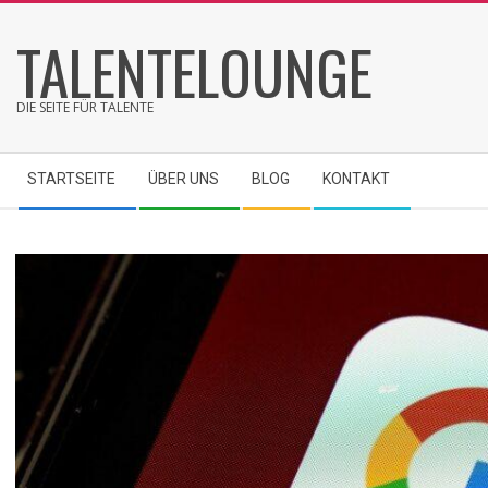
Skip
TALENTELOUNGE
to
content
DIE SEITE FÜR TALENTE
Secondary
STARTSEITE
ÜBER UNS
BLOG
KONTAKT
Navigation
Menu