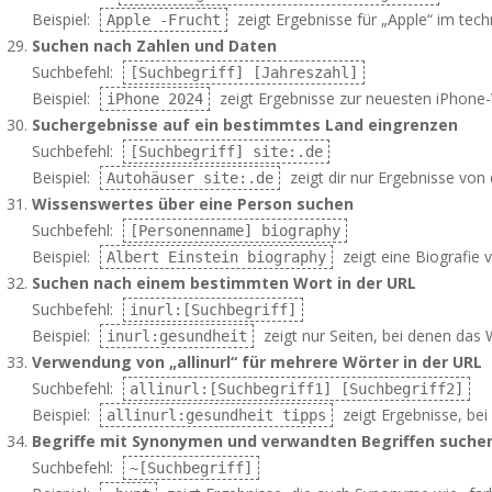
Beispiel:
zeigt Ergebnisse für „Apple“ im tech
Apple -Frucht
Suchen nach Zahlen und Daten
Suchbefehl:
[Suchbegriff] [Jahreszahl]
Beispiel:
zeigt Ergebnisse zur neuesten iPhone-
iPhone 2024
Suchergebnisse auf ein bestimmtes Land eingrenzen
Suchbefehl:
[Suchbegriff] site:.de
Beispiel:
zeigt dir nur Ergebnisse von
Autohäuser site:.de
Wissenswertes über eine Person suchen
Suchbefehl:
[Personenname] biography
Beispiel:
zeigt eine Biografie v
Albert Einstein biography
Suchen nach einem bestimmten Wort in der URL
Suchbefehl:
inurl:[Suchbegriff]
Beispiel:
zeigt nur Seiten, bei denen das 
inurl:gesundheit
Verwendung von „allinurl“ für mehrere Wörter in der URL
Suchbefehl:
allinurl:[Suchbegriff1] [Suchbegriff2]
Beispiel:
zeigt Ergebnisse, bei
allinurl:gesundheit tipps
Begriffe mit Synonymen und verwandten Begriffen suche
Suchbefehl:
~[Suchbegriff]