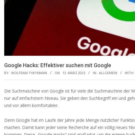
Google Hacks: Effektiver suchen mit Google
BY:
WOLFRAM THEYMANN
ON:
13. MÄRZ 2025
IN:
ALLGEMEIN
WITH:
Die Suchmaschine von Google ist für viele die Suchmaschine der Wah
nur auf einfachstem Niveau. Sie geben den Suchbegriff ein und geh
und vor allem komfortabler.
Denn Google hat im Laufe der Jahre jede Menge nützlicher Funktio
machen. Damit kann jeder seine Recherche auf ein völlig neues N
kommen. Diese „Google Hacks“ sind großartig, um die eigene Such