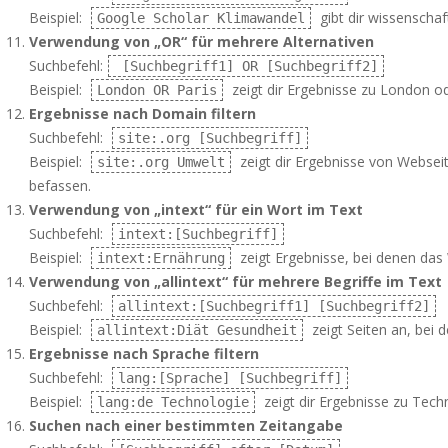
Beispiel:
gibt dir wissenscha
Google Scholar Klimawandel
Verwendung von „OR“ für mehrere Alternativen
Suchbefehl:
[Suchbegriff1] OR [Suchbegriff2]
Beispiel:
zeigt dir Ergebnisse zu London od
London OR Paris
Ergebnisse nach Domain filtern
Suchbefehl:
site:.org [Suchbegriff]
Beispiel:
zeigt dir Ergebnisse von Websei
site:.org Umwelt
befassen.
Verwendung von „intext“ für ein Wort im Text
Suchbefehl:
intext:[Suchbegriff]
Beispiel:
zeigt Ergebnisse, bei denen das
intext:Ernährung
Verwendung von „allintext“ für mehrere Begriffe im Text
Suchbefehl:
allintext:[Suchbegriff1] [Suchbegriff2]
Beispiel:
zeigt Seiten an, bei 
allintext:Diät Gesundheit
Ergebnisse nach Sprache filtern
Suchbefehl:
lang:[Sprache] [Suchbegriff]
Beispiel:
zeigt dir Ergebnisse zu Tech
lang:de Technologie
Suchen nach einer bestimmten Zeitangabe