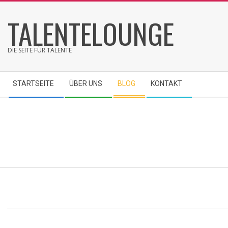
Skip
TALENTELOUNGE
to
content
DIE SEITE FÜR TALENTE
Secondary
STARTSEITE
ÜBER UNS
BLOG
KONTAKT
Navigation
Menu
2022-
01-